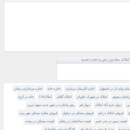
املاک سفارش رهن و اجاره جدید
رتمان وام دار در اصفهان
اجاره آپارتمان درساری
اجاره خانه
اجاره مرغداری زنجان
راسان رضوی
املاک در شهرک خاوران
املاک گیلان
املاک118
خانه در کرج
ين
دیوار خرم آباد املاک
دیوار قم
رهن واجاره در شهر جديد سهند تبريز
ج
فروش املاک در قم
فروش مسکن در دزفول
فروش مغازه مسکن مهر پرند
قیمت زمین در بندر خمیر
قیمت ساختمان در زنجان
قیمت مسکن در رشت
ه سنندج
منزل فروشی در استان قم
کارگاه فروشی اطشاران