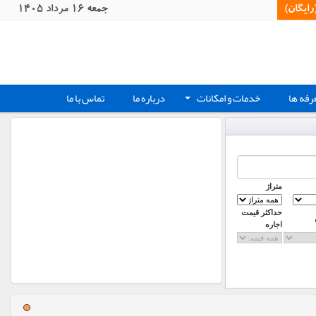
یگان)‏
جمعه 16 مرداد 1405
رفه ها
خدمات و امکانات
درباره ما
تماس با ما
+
متراژ
حداکثر قیمت
اجاره