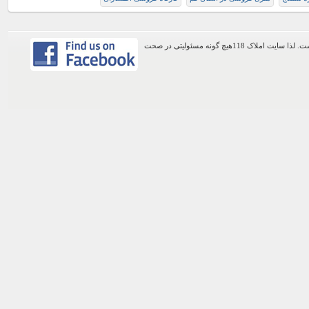
اطلاعات موجود در این وب سایت از طریق کاربران عمومی سایت ثبت شده است. لذا سایت املاک 118هیچ گونه مسئولیتی در صحت