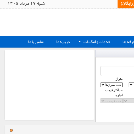
یگان)‏
شنبه 17 مرداد 1405
رفه ها
خدمات و امکانات
درباره ما
تماس با ما
+
متراژ
حداکثر قیمت
اجاره