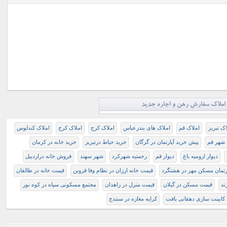
املاک سفارش رهن و اجاره جدید
اک تبریز
املاک قم
املاک های بندرعباس
املاک کرج
املاک کرج
املاک کندلوس
 شهر قم
پیش خرید آپارتمان در گرگان
خريد حياط درتبريز
خريد خانه در كرمان
دیوار ارومیه باغ
دیوار قم
رحمتیه شهرکرد
شهر سهند
فروش خانه دراردبیل
رتمان مسکن مهر در هشتگرد
قیمت خانه ارزان در نظام وفا قزوین
قیمت خانه در طالقان
ند
قیمت مسکن در گیلان
قیمت منزل در زاهدان
مجتمع مسکونی سپاه در کوه نور
کابینت سازی دهقانی بافت
کرایه مغازه در سنندج