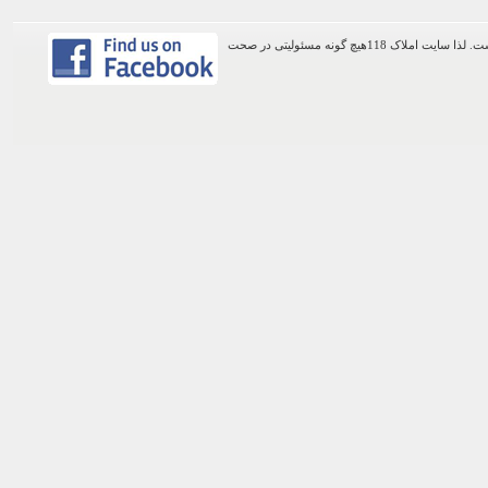
اطلاعات موجود در این وب سایت از طریق کاربران عمومی سایت ثبت شده است. لذا سایت املاک 118هیچ گونه مسئولیتی در صحت