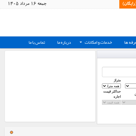
یگان)‏
جمعه 16 مرداد 1405
رفه ها
خدمات و امکانات
درباره ما
تماس با ما
+
متراژ
حداکثر قیمت
اجاره