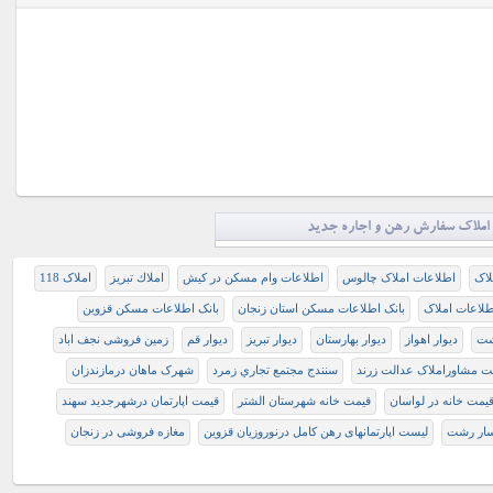
املاک سفارش رهن و اجاره جدید
لاک
اطلاعات املاک چالوس
اطلاعات وام مسکن در کیش
املاك تبريز
املاک 118
طلاعات املاک
بانک اطلاعات مسکن استان زنجان
بانک اطلاعات مسکن قزوین
شت
دیوار اهواز
دیوار بهارستان
دیوار تبریز
دیوار قم
زمین فروشی نجف اباد
ت مشاوراملاک عدالت زرند
سنندج مجتمع تجاري زمرد
شهرک ماهان درمازندزان
يمت خانه در لواسان
قيمت خانه شهرستان الشتر
قیمت اپارتمان درشهرجدید سهند
ار رشت
لیست اپارتمانهای رهن کامل درنوروزیان قزوین
مغازه فروشی در زنجان