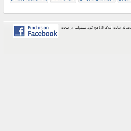
اطلاعات موجود در این وب سایت از طریق کاربران عمومی سایت ثبت شده است. لذا سایت املاک 118هیچ گونه مسئولیتی در صحت