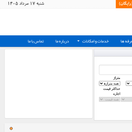
یگان)‏
شنبه 17 مرداد 1405
رفه ها
خدمات و امکانات
درباره ما
تماس با ما
+
متراژ
حداکثر قیمت
اجاره