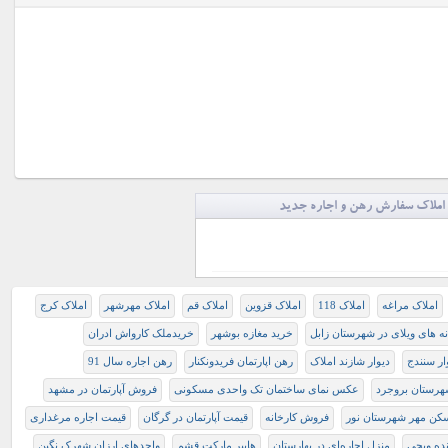
املاک سفارش رهن و اجاره جدید
املاک مراغه
املاک 118
املاک قزوین
املاک قم
املاک مهرشهر
املاک کرج
ه های ویلای در شهرستان زابل
خرید مغازه بوشهر
خریدملک کارواش ادران
ار سنندج
دیوار شازند املاک
رهن اپارتمان فریدونکنار
رهن اجاره سال 91
هرستان بروجرد
عکس نمای ساختمان تک واحدی مسکونی
فروش آپارتمان در مشهد
ن مهر شهرستان نور
فروش کارخانه
قیمت آپارتمان در گرگان
قیمت اجاره مرغداری
نده ویچی
منزل اجاره‌ای در بهارستان
هایپر مارکت قشم
واحدهای ارزان شهرک نگین