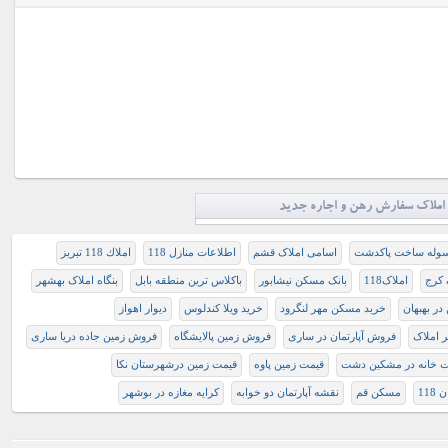
املاک سفارش رهن و اجاره جدید
سوله ساخت پاکدشت
اسامی املاک قشم
اطلاعات منازل 118
املاك 118 تبريز
 کرج
املاک118
بانک مسکن نیشابور
باکلاس ترین منطقه بابل
بنگاه املاک بهشهر
در بهبهان
خرید مسکن مهر لنگرود
خرید ویلا کندلوس
دیوار اهواز
 املاک
فروش آپارتمان در ساری
فروش زمین پالایشگاه
فروش زمین جاده دریا ساری
ت خانه در مشکین دشت
قیمت زمین پاوه
قیمت زمین درشهرستان نکا
118
مسکن قم
نقشه آپارتمان دو خوابه
کرایه مغازه در بوشهر