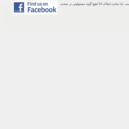
اطلاعات موجود در این وب سایت از طریق کاربران عمومی سایت ثبت شده است. لذا سایت املاک 118هیچ گونه مسئولیتی در صحت