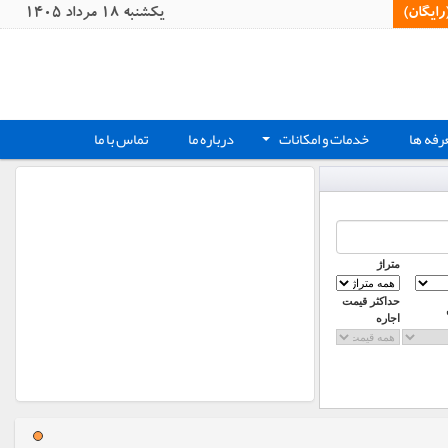
یگان)‏
يکشنبه 18 مرداد 1405
رفه ها
خدمات و امکانات
درباره ما
تماس با ما
+
متراژ
حداکثر قیمت
اجاره