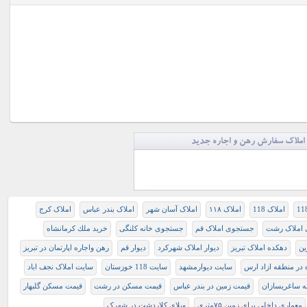
املاک سفارش رهن و اجاره جدید
املاک 118
املاک ۱۱۸
املاک آسان شهر
املاک بندر عباس
املاک کرج
ی املاک رشت
جستجوی املاک قم
جستجوی خانه کلنگی
خريد ملك كرمانشاه
ین
دهکده املاک تبریز
دیوار املاک شهرکرد
دیوار قم
رهن واجاره اپارتمان در تبریز
 در منطقه ازاد ارس
سايت ديوارمشهد
سایت 118 خوزستان
سایت املاک نجف اباد
ه ساغریسازان
قیمت زمین در بندر عباس
قیمت مسکن در رشت
قیمت مسکن گلبهار
معماری داخلی برای زمین ۷۵متری
ویلای کلاردشت در شهرک