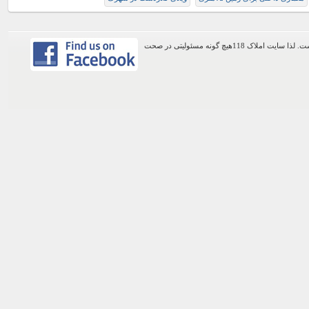
اطلاعات موجود در این وب سایت از طریق کاربران عمومی سایت ثبت شده است. لذا سایت املاک 118هیچ گونه مسئولیتی در صحت