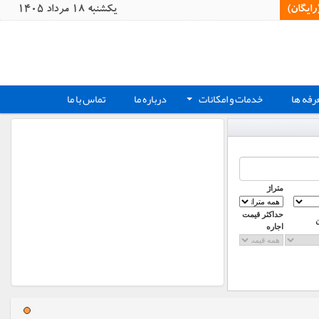
یگان)‏
يکشنبه 18 مرداد 1405
رفه ها
خدمات و امکانات
درباره ما
تماس با ما
+
متراژ
حداکثر قیمت
اجاره