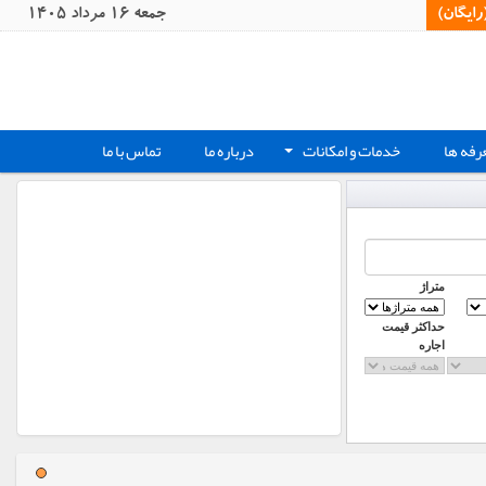
یگان)‏
جمعه 16 مرداد 1405
رفه ها
خدمات و امکانات
درباره ما
تماس با ما
+
متراژ
حداکثر قیمت
اجاره