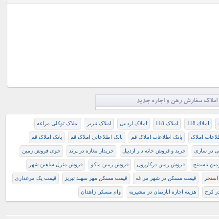
املاک سفارش رهن و اجاره جدید
املاك 118
املاک 118
املاک اردبیل
املاک تبریز
املاک توکلی مراغه
لاعات املاک
بانک اطلاعات املاک قم
بانک اطلاعاتی املاک قم
بانک املاک قم
ی در ساری
خرید و فروش خانه د ر اردبیل
خریدار مغازه در پرند
خوی فروش زمین
ین باسمنج
فروش زمین درکازرون
فروش زمین ماکو
فروش منزل شاهین شهر
استخر
قیمت مسکن در شهر مراغه
قیمت مسکن مهر سهند تبریز
قیمت یک مرغداری
در کرج
هزینه اجاره اپارتمان در مشیریه
وام مسکن زاهدان