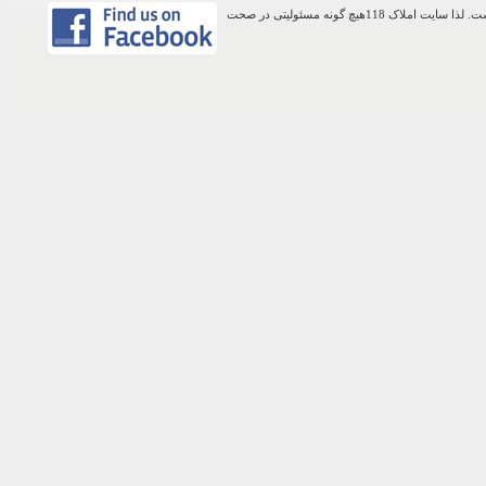
اطلاعات موجود در این وب سایت از طریق کاربران عمومی سایت ثبت شده است. لذا سایت املاک 118هیچ گونه مسئولیتی در صحت