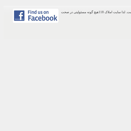
اطلاعات موجود در این وب سایت از طریق کاربران عمومی سایت ثبت شده است. لذا سایت املاک 118هیچ گونه مسئولیتی در صحت