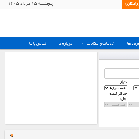
یگان)‏
پنجشنبه 15 مرداد 1405
رفه ها
خدمات و امکانات
درباره ما
تماس با ما
+
متراژ
حداکثر قیمت
اجاره