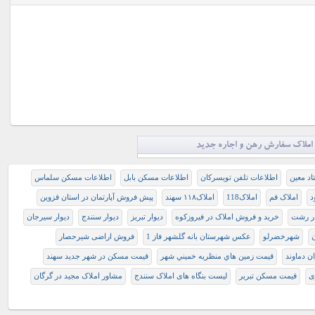
املاک سفارش رهن و اجاره جدید
تاد معین
اطلاعات تلفن تویسرکان
اطلاعات مسکن بابل
اطلاعات مسکن سلماس
د
املاک قم
املاک118
املاک۱۱۸ سهند
پیش فروش آپارتمان در استان قزوین
ر رشت
خرید و فروش املاک در فیروزکوه
دیوار تبریز
دیوار سنندج
دیوار سیرجان
ن
شهرخضرلو
عکس شهرستان بانه گلشهر فاز 1
فروش اراضی شیرحصار
ن دماوند
قيمت زمين هاي منظريه خميني شهر
قيمت مسکن در شهر جديد سهند
ی
قیمت مسکن تبریر
ليست بنگاه هاى املاک سنندج
مشاور املاک مجید در گرگان