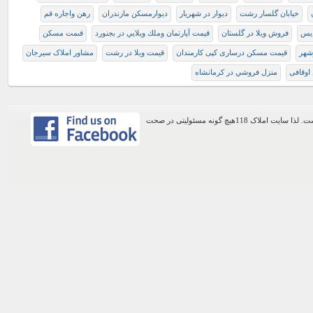
خیابان گلسار رشت
دیوار در شهریار
دیوارمسکن مازندران
رهن واجاره قم
دیس
فروش ویلا در گلستان
قيمت آپارتمان وملك ويلايي در بجنورد
قىمت مسکن
شهر
قیمت مسکن درساری کپی کارمندان
قیمت ویلا در رشت
مشاور املاک سیرجان
اوقافی
منزل فروشي در كرمانشاه
اطلاعات موجود در این وب سایت از طریق کاربران عمومی سایت ثبت شده است. لذا سایت املاک 118هیچ گونه مسئولیتی در صحت