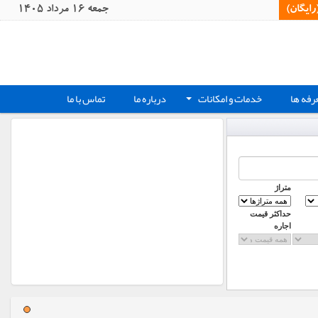
یگان)‏
جمعه 16 مرداد 1405
رفه ها
خدمات و امکانات
درباره ما
تماس با ما
+
متراژ
حداکثر قیمت
اجاره