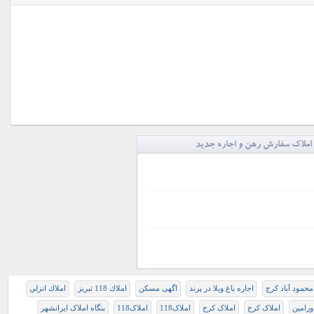
املاک سفارش رهن و اجاره جدید
 محمود آباد کرج
اجاره باغ ویلا در پرند
اگهی مسکن
املاك 118 تبريز
املاك انزلي
ورامین
املاک کرج
املاک کرج
املاک118
املاک118
بنگاه املاک ایرانشهر