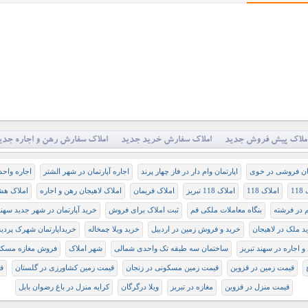
ملاک پیش فروش جدید
املاک سفارش خرید جدید
املاک سفارش رهن و اجاره جدی
مان فروشی در خوی
اپارتمان وام دار در فاز چهار پرند
اجاره آپارتمان در شهر الشتر
اجاره واح
11
املاک 118
املاک 118 تبریز
املاک فریمان
املاک لاهیجان رهن و اجاره
املاک هشت
 در فرشته
بنگاه معاملات ملکی قم
ثبت املاک برای فروش
خرید آپارتمان در شهر جدید سهن
د ملک در لاهیجان
خرید و فروش زمین در اردبیل
خرید ویلا چمخاله
خریداپارتمان شهرک پردی
و اجاره در سهند تبریز
ساختمان سه طبقه تک واحدی شمالی
شهر املاک
فروش مغازه مسکن 
قیمت زمین در قزوین
قیمت زمین مسکونی در زنجان
قیمت زمین کشاورزی در گلستان
ق
قیمت منزل در قزوین
مغازه در تبریز
ویلا درگرگان
کرایه منزل در باغ رضوان بابل