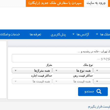
ورود به سایت
سپردن یا سفارش ملک جدید (رایگان)‏
ملک ها
آژانس ها
پنل کاربری
تعرفه ها
خدمات و امکانا
+
+
ک تهران - خانه در رشدیه و ...
نوع ملک
متراژ
همه نوع ها
همه متراژها
حداکثر قیمت رهن
حداکثر قیمت اجاره
همه قیمت ها
همه قیمت ها
جستجو
لیست قرار بگیرم