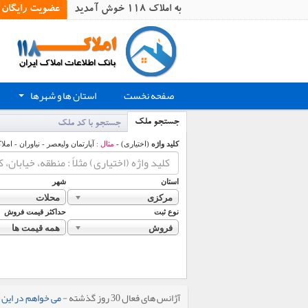
به املاک 118 خوش آمدید
عضویت رایگان
صفحه نخست
استان ها و شهرها
+
جستجو ملک
جستجو با کد ملک
کلید واژه
(اختیاری) -
مثال :
آپارتمان ولیعصر - نیاوران - املا
استان
شهر
مرکزی
محلات
نوع ثبت
حداکثر قیمت فروش
فروش
همه قیمت ها
آژانس های فعال 30 روز گذشته -
می خواهم در این 