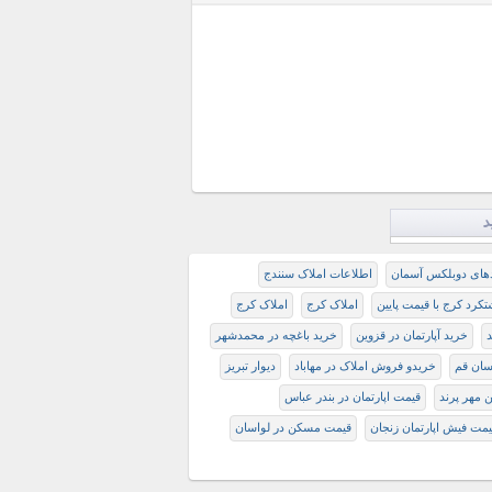
د
دهای دوبلکس آسمان
اطلاعات املاک سنندج
کرد کرج با قیمت پایین
املاک کرج
املاک کرج
د
خرید آپارتمان در قزوین
خرید باغچه در محمدشهر
سان قم
خریدو فروش املاک در مهاباد
دیوار تبریز
مهر پرند
قیمت اپارتمان در بندر عباس
یمت فیش اپارتمان زنجان
قیمت مسکن در لواسان