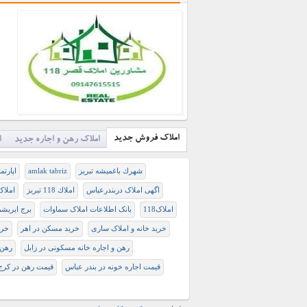
املاک فروش جدید
املاک رهن و اجاره جدید
ا
شهرك باغميشه تبريز
amlak tabriz
اپارت
اگهی املاک دربندرعباس
املاك 118 تبريز
املاک 8
املاک118
بانک اطلاعات املاک سماوات
برج ابریشم
خرید خانه و املاک ساری
خرید مسکن در اهر
خری
رهن و اجاره خانه مسکونی در زابل
رهن 
قیمت اجاره خونه در بندر عباس
قیمت رهن در کرج