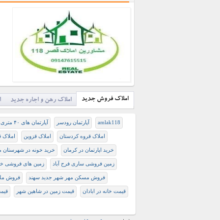
املاک فروش جدید
املاک رهن و اجاره جدید
ا
amlak118
آپارتمان رودسر
آپارتمان های ۴۰ متری استان گیلان
املاک قروه کردستان
املاک قزوین
املاک ق
خريد اپارتمان در كرمان
خرید خونه در شهرستان م
زمین فروشی ساری فرح آباد
زمین های فروشی خی
فروش مسکن مهر شهر جدید سهند
فروش مل
قیمت خانه در ابادان
قیمت زمین در شاهین شهر
قیم