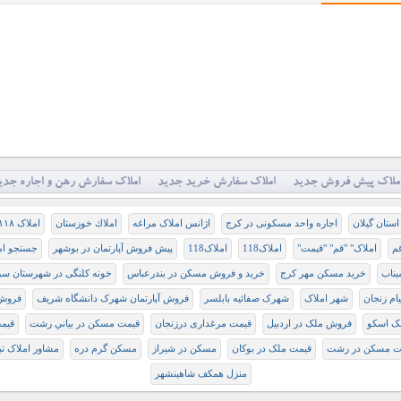
ملاک پیش فروش جدید
املاک سفارش خرید جدید
املاک سفارش رهن و اجاره جدی
اجاره واحد مسکونی در کرج
اژانس املاک مراغه
املاك خوزستان
املاک ۱۱۸
م
املاک" "قم" "قیمت"
املاک118
املاک118
پیش فروش آپارتمان در بوشهر
جستجو امل
یناب
خرید مسکن مهر کرج
خرید و فروش مسکن در بندرعباس
خونه کلنگی در شهرستان س
ام زنجان
شهر املاک
شهرک صفائیه بابلسر
فروش آپارتمان شهرک دانشگاه شریف
فروش 
ک اسکو
فروش ملک در اردبیل
قيمت مرغدارى درزنجان
قيمت مسكن در بياني رشت
قیمت
ت مسکن در رشت
قیمت ملک در بوکان
مسكن در شيراز
مسکن گرم دره
ﻣﺸﺎﻭﺭ ﺍﻣﻼﮎ ﺗﺒ
منزل همکف شاهینشهر