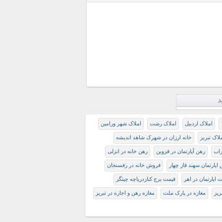
د
املاک اردبیل
املاک رشت
املاک شهر ورامین
اک تبربز
خانه ارزان در شهرک شاهد اندیشه
راب
رهن آپارتمان در قزوین
رهن خانه در انزلی
اپارتمان سهند فاز چهار
فروش خانه در رفسنجان
 اپارتمان در اهر
قیمت برج کناردریاچه چیتگر
ﺮﯾﺰ
مغازه در پارک ملت
مغازه رهن و اجاره در تبريز