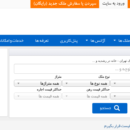
ورود به سایت
سپردن یا سفارش ملک جدید (رایگان)‏
ملک ها
آژانس ها
پنل کاربری
تعرفه ها
خدمات و امکانا
+
+
ک تهران - خانه در رشدیه و ...
نوع ملک
متراژ
همه نوع ها
همه متراژها
حداکثر قیمت رهن
حداکثر قیمت اجاره
همه قیمت ها
همه قیمت ها
جستجو
لیست قرار بگیرم