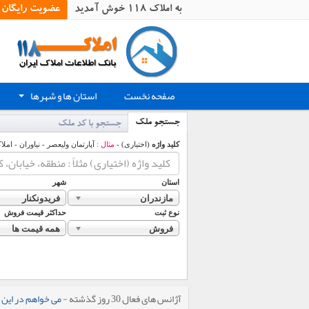
به املاک 118 خوش آمدید
عضویت رایگان
صفحه نخست
استان ها و شهرها
+
جستجو ملک
جستجو با کد ملک
کلید واژه
(اختیاری) -
مثال :
آپارتمان ولیعصر - نیاوران - املا
استان
شهر
مازندران
فریدونکنار
نوع ثبت
حداکثر قیمت فروش
فروش
همه قیمت ها
آژانس های فعال 30 روز گذشته -
می خواهم در این 