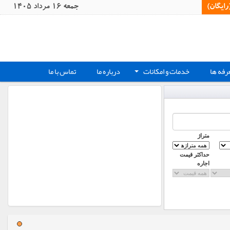
یگان)‏
جمعه 16 مرداد 1405
رفه ها
خدمات و امکانات
درباره ما
تماس با ما
+
متراژ
حداکثر قیمت
اجاره