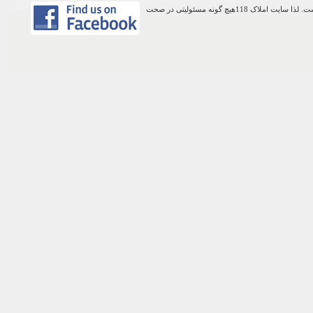
اطلاعات موجود در این وب سایت از طریق کاربران عمومی سایت ثبت شده است. لذا سایت املاک 118هیچ گونه مسئولیتی در صحت