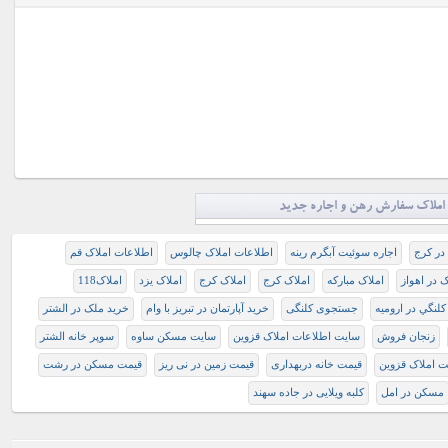
املاک سفارش رهن و اجاره جدید
اجاره سوئیت آبگرم رینه
اطلاعات املاک چالوس
اطلاعات املاک قم
ک در اهواز
املاک مبارکه
املاک کرج
املاک کرج
املاک یزد
املاک118
لنگي در اروميه
جستجوی کلنگی
خرید آپارتمان در تبریز با وام
خرید ملک در الشتر
زنجان فروش
سایت اطلاعات املاک قزوین
سایت مسکن ساوه
سوپر خانه الشتر
ت املاک قزوین
قیمت خانه دربهداری
قیمت زمین در نی ریز
قیمت مسکن در رشت
مسکن در امل
کلبه ویلایی در جاده سهند