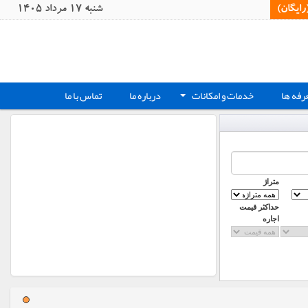
یگان)‏
شنبه 17 مرداد 1405
رفه ها
خدمات و امکانات
درباره ما
تماس با ما
+
متراژ
حداکثر قیمت
اجاره