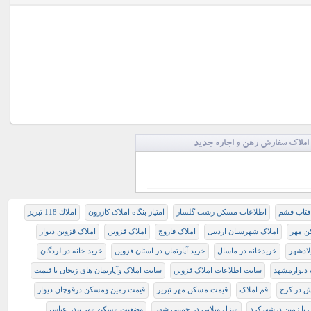
املاک سفارش رهن و اجاره جدید
افتاب قشم
اطلاعات مسکن رشت گلسار
امتیاز بنگاه املاک کازرون
املاك 118 تبريز
ن مهر
املاک شهرستان اردبیل
املاک فاروج
املاک قزوین
املاک قزوین دیوار
لادشهر
ﺧﺮﻳﺪﺧﺎﻧﻪ ﺩﺭ ﻣﺎﺳﺎﻝ
خرید آپارتمان در استان قزوین
خرید خانه در لردگان
ديوارمشهد
سایت اظلاعات املاک قزوین
سایت املاک وآپارتمان های زنجان با قیمت
اش در کرج
قم املاک
قيمت مسكن مهر تبريز
قیمت زمین ومسکن درقوچان دیوار
 با زمین درشهرکرد
منزل ویلایی در خمینی شهر
وضعیت مسکن مهر بندر عباس