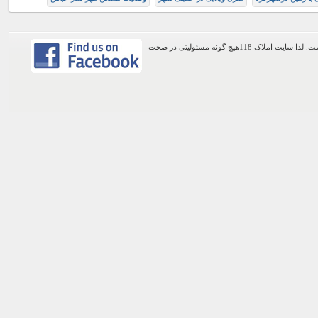
اطلاعات موجود در این وب سایت از طریق کاربران عمومی سایت ثبت شده است. لذا سایت املاک 118هیچ گونه مسئولیتی در صحت