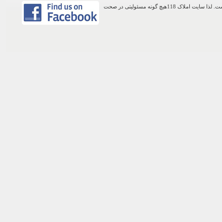
اطلاعات موجود در این وب سایت از طریق کاربران عمومی سایت ثبت شده است. لذا سایت املاک 118هیچ گونه مسئولیتی در صحت