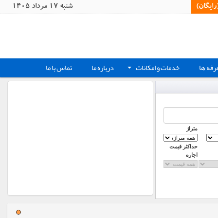
یگان)‏
شنبه 17 مرداد 1405
رفه ها
خدمات و امکانات
درباره ما
تماس با ما
+
متراژ
حداکثر قیمت
اجاره