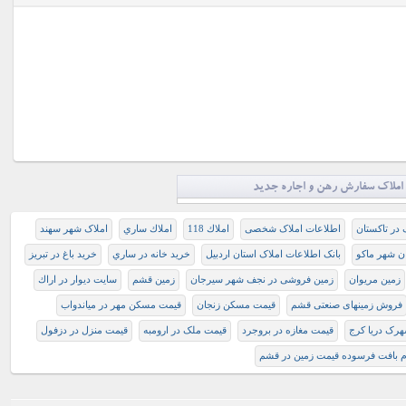
املاک سفارش رهن و اجاره جدید
 در تاکستان
اطلاعات املاک شخصی
املاك 118
املاك ساري
املاک شهر سهند
ان شهر ماکو
بانک اطلاعات املاک استان اردبیل
خريد خانه در ساري
خرید باغ در تبریز
زمين مريوان
زمین فروشی در نجف شهر سیرجان
زمین قشم
سايت ديوار در اراك
فروش زمینهای صنعتی قشم
قيمت مسكن زنجان
قيمت مسکن مهر در مياندواب
رک دریا کرج
قیمت مغازه در بروجرد
قیمت ملک در ارومبه
قیمت منزل در دزفول
م بافت فرسوده قيمت زمين در قشم