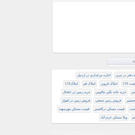
د
 دفتر در تبریز
اجاره مرغداری در اردبیل
ت 118
املاک قزوین
املاک قم
املاک118
تر
خرید خانه نگین چالوس
خرید زمین در خلخال
بشیر
فروش زمين صنعتي
فروش زمین در اهواز
شت
قیمت مسکن درکاشمر
قیمت مسکن مهرسهند
م
ویلا مسکن خرم اباد