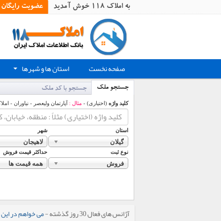
به املاک 118 خوش آمدید
عضویت رایگان
صفحه نخست
استان ها و شهرها
+
جستجو ملک
جستجو با کد ملک
کلید واژه
(اختیاری) -
مثال :
آپارتمان ولیعصر - نیاوران - املا
استان
شهر
گیلان
لاهیجان
نوع ثبت
حداکثر قیمت فروش
فروش
همه قیمت ها
آژانس های فعال 30 روز گذشته -
می خواهم در این 