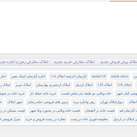
ملاک پیش فروش جدید
املاک سفارش خرید جدید
املاک سفارش رهن و اجاره جدی
ين
amlak tabriz
amlak118
اپارتمان اندیشه املاک ۱۱۸
اجاره آپارتمان استاد معین
اجاره
املاک 118
املاک 118
املاک اردبیل
املاک اردشیری بهارستان
املاک تبربز
املاک رش
وشی کیان شهر
خانه ویلایی دو طبقه بندرعباس قیمت
خرید خانه حیاط دار
خرید خانه در شوش
املاک
دیواراملاک تهران
رهن واجاره پرند
زمین های فروشی خیام زنجان
شهر املاک
عج
آپارتمان قم
قیمت خانه در لاهیجان
قیمت خانه ویلایی در بجنورد ویلا شهر
قیمت مسکن در ر
 املاک در اردبیل
معاوضه فوری خانه دررشت
مغازه در رشت فروش و خرید
منزل فروشی ق