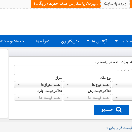
ورود به سایت
سپردن یا سفارش ملک جدید (رایگان)‏
ملک ها
آژانس ها
پنل کاربری
تعرفه ها
خدمات و امکانا
+
+
ک تهران - خانه در رشدیه و ...
نوع ملک
متراژ
همه نوع ها
همه متراژها
حداکثر قیمت رهن
حداکثر قیمت اجاره
همه قیمت ها
همه قیمت ها
جستجو
لیست قرار بگیرم