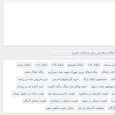
املاک سفارش رهن و اجاره جدید
مان مراغه
املاك 118
املاک باسمنج
املاک 118
املاک ۱۱۸
املاک رشت
اعات املاک
بنكاه املاك تبريز شهرك شهيد صياد شيرازي
بنگاه املاک نقده
غه
جستجوي املاك اراك
خرید آپارتمانهای قدیمی
خرید فروش خانه در رشت
دربوشهر سایت دیوار
خونه ویلای سه دونگ درگنبد کاوس
سند اجاره ای در رودان
يد
قیمت اپارتمان در شاهرود
قیمت خانه پردیسان قم
قیمت خانه در دزفول تومان
شت
قیمت مسکن در سهند
قیمت مسکن در لواسان
قیمت مسکن گرگان
رگان
معاوضه آپارتمان اردبیل
منازل چوبی شاهین شهر