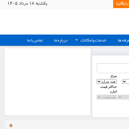
یگان)‏
يکشنبه 18 مرداد 1405
رفه ها
خدمات و امکانات
درباره ما
تماس با ما
+
متراژ
حداکثر قیمت
اجاره