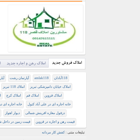
املاک فروش جدید
املاک رهن و اجاره جدید
ا
118آبادان
amlak118
آپارتمان رشت
آپا
ﺍﻣﻼﮎ ﺧﻴﺎﺑﺎﻥ ﺩﺍﻣﭙﺰﺷﮑﯽ ﺗﺒﺮﻳﺰ
املاك 118 تبريز
املاک قزوین
املاک قم
املاک کرج
ا
خانه اجاره ای در علی آباد کتول
خانه اجاره ای در
دزفول مغازه افرینش شمالی
دیوار اهواز
قیمت رهن و اجاره در قزوین
قیمت زمین در داخل شه
تبلیغات متنی :
کفش کار مردانه