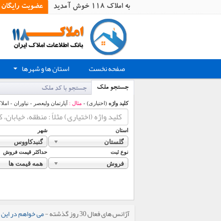
به املاک 118 خوش آمدید
عضویت رایگان
صفحه نخست
استان ها و شهرها
+
جستجو ملک
جستجو با کد ملک
کلید واژه
(اختیاری) -
مثال :
آپارتمان ولیعصر - نیاوران - املا
استان
شهر
گلستان
گنبدکاووس
نوع ثبت
حداکثر قیمت فروش
فروش
همه قیمت ها
آژانس های فعال 30 روز گذشته -
می خواهم در این 