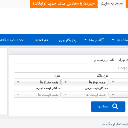
ورود به سایت
سپردن یا سفارش ملک جدید (رایگان)‏
ملک ها
آژانس ها
پنل کاربری
تعرفه ها
خدمات و امکانا
+
+
ک تهران - خانه در رشدیه و ...
نوع ملک
متراژ
همه نوع ها
همه متراژها
حداکثر قیمت رهن
حداکثر قیمت اجاره
همه قیمت ها
همه قیمت ها
جستجو
لیست قرار بگیرم