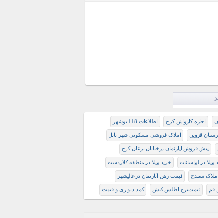
د
ن
اجاره کارواش کرج
اطلاعات 118 بوشهر
رستان قزوین
املاک فروشی مسکونی شهر بابل
پیش فروش اپارتمان درخیابان برغان کرج
 ویلا در لواسانات
خرید ویلا در منطقه کلاردشت
املاک سنندج
قیمت رهن آپارتمان درعالیشهر
 قم
قیمت‌برج اطلس کیش
کمد دیواری و قیمت