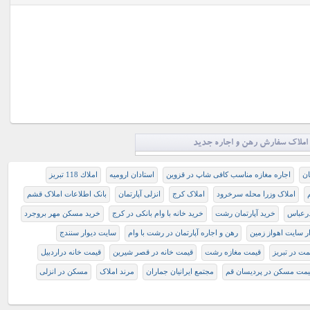
املاک سفارش رهن و اجاره جدید
ان
اجاره مغازه مناسب کافی شاپ در قزوین
استادان ارومیه
املاك 118 تبريز
املاک وزرا محله سرخرود
املاک کرج
انزلی آپارتمان
بانک اطلاعات املاک قشم
درعباس
خرید آپارتمان رشت
خرید خانه با وام بانکی در کرج
خرید مسکن مهر بروجرد
ار سایت اهواز زمین
رهن و اجاره آپارتمان در رشت با وام
سايت ديوار سنندج
مت در تبريز
قيمت مغازه رشت
قیمت خانه در قصر شیرین
قیمت خانه دراردبیل
یمت مسکن در پردیسان قم
مجتمع ایرانیان جماران
مرند املاک
مسکن در انزلی