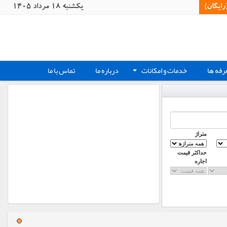
یگان)‏
يکشنبه 18 مرداد 1405
رفه ها
خدمات و امکانات
درباره ما
تماس با ما
+
متراژ
حداکثر قیمت
اجاره