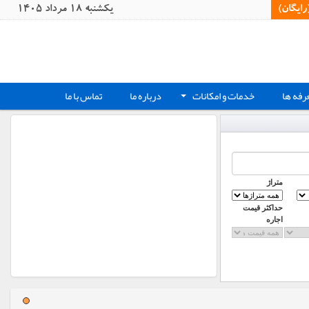
یگان)‏
يکشنبه 18 مرداد 1405
رفه ها
خدمات و امکانات
درباره ما
تماس با ما
+
متراژ
حداکثر قیمت
اجاره