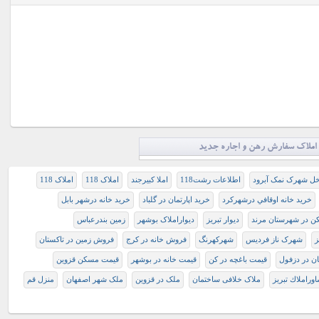
املاک سفارش رهن و اجاره جدید
اخل شهرک نمک آبرود
اطلاعات رشت118
املا کبیرجند
املاک 118
املاک 118
خريد خانه اوقافي درشهرکرد
خرید اپارتمان در گلباد
خرید خانه درشهر بابل
ن در شهرستان مرند
دیوار تبریز
دیواراملاک بوشهر
زمین بندرعباس
ز
شهرک ناز فردیس
شهرکهرنگ
فروش خانه در کرج
فروش زمین در تاکستان
ان در دزفول
قیمت باغچه در کن
قیمت خانه در بوشهر
قیمت مسکن قزوین
وراملاك تبريز
ملاک خلافی ساختمان
ملک در قزوین
ملک شهر اصفهان
منزل قم