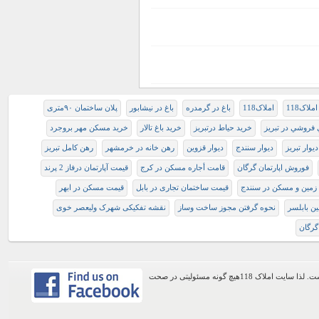
املاک118
املاک118
باغ در گرمدره
باغ در نیشابور
پلان ساختمان ۹۰متری
 فروشي در تبريز
خريد حياط درتبريز
خرید باغ تالار
خرید مسکن مهر بروجرد
دیوار تبریز
دیوار سنندج
دیوار قزوین
رهن خانه در خرمشهر
ﺭﻫﻦ ﻛﺎﻣﻞ تبريز
فوروش اپارتمان گرگان
قامت أجاره مسکن در کرج
قیمت آپارتمان درفاز 2 پرند
زمین و مسکن در سنندج
قیمت ساختمان تجاری در بابل
قیمت مسکن در ابهر
ین بابلسر
نحوه گرفتن مجوز ساخت وساز
نقشه تفکیکی شهرک ولیعصر خوی
گرگان
اطلاعات موجود در این وب سایت از طریق کاربران عمومی سایت ثبت شده است. لذا سایت املاک 118هیچ گونه مسئولیتی در صحت