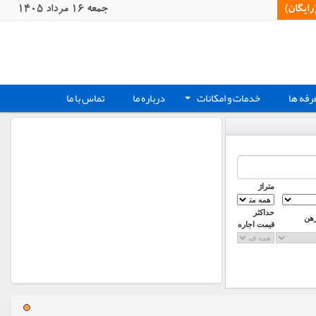
یگان)‏
جمعه 16 مرداد 1405
رفه ها
خدمات و امکانات
درباره ما
تماس با ما
+
متراژ
حداکثر
رهن
قیمت اجاره