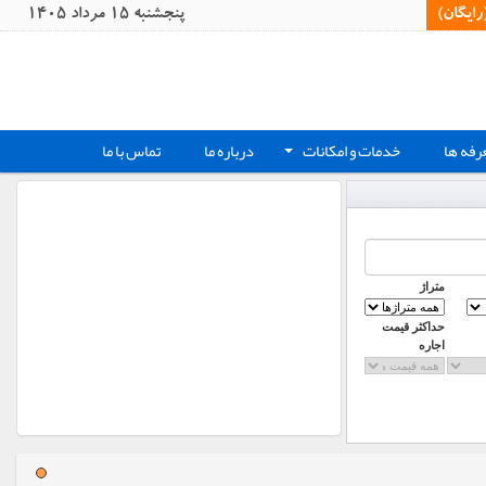
یگان)‏
پنجشنبه 15 مرداد 1405
رفه ها
خدمات و امکانات
درباره ما
تماس با ما
+
متراژ
حداکثر قیمت
اجاره