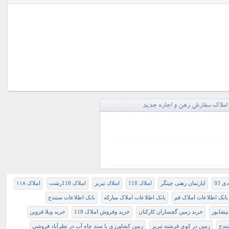
املاک سفارش رهن و اجاره جدید
 93
اپارتمان رهنی چیتگر
املاك 118
املاك تبريز
املاک 118رشت
املاک ۱۱۸
بانک اطلاعات املاک قم
بانک اطلاعات املاک مبارکه
بانک اطلاعات سنندج
یشابور
خرید زمین گچساران کارکنان
خرید وفروش املاک 118
خرید ویلا قزوین
نندج
زمین در کوی فرشته تبریز
زمین کشاورزی با سند چاه آب در نظرآباد فروشی