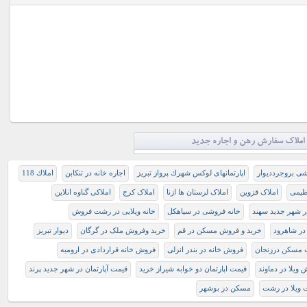
املاک سفارش رهن و اجاره جدید
شی بروجرددیوار
اپارتمانهای لوکس شهرك پرواز تبريز
اجاره خانه در تنکابن
املاك 118
ظیمی
املاک قزوین
املاک لرستان ها ازنا
املاک کرج
املاکی گناوه انلاین
ر شهر جدید سهند
خانه فروشی در سیاهکل
خانه ویلایی در رشت فروش
در شاهرود
خرید و فروش مسکن در قم
خرید وفروش ملک در گرگان
دیوار تبریز
 مسکن درزنجان
فروش خانه در بندر انزلی
فروش خانه قراردادی در ارومیه
ویلا در دماوند
قيمت اپارتمان دو خوابه شيراز خريد
قیمت آپارتمان در شهر جدید پرند
 ویلا در رشت
مسکن در بوشهر