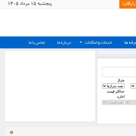
یگان)‏
پنجشنبه 15 مرداد 1405
رفه ها
خدمات و امکانات
درباره ما
تماس با ما
+
متراژ
حداکثر قیمت
اجاره