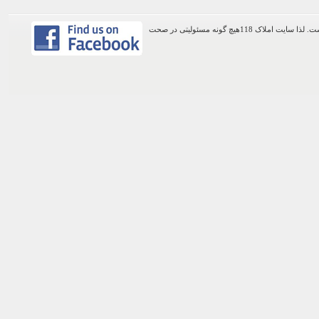
اطلاعات موجود در این وب سایت از طریق کاربران عمومی سایت ثبت شده است. لذا سایت املاک 118هیچ گونه مسئولیتی در صحت