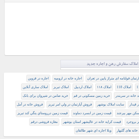
املاک سفارش رهن و اجاره جدید
ارتمان قولنامه ای متراژ پایین در تعران
اجاره خانه در ارومیه
اجاره در قزوین
املاک 118
املاک ۱۱۸
املاک اردبیل
املاک تبربز
املاک ساری آنلاین
 خانه در سربندر
خرید زمین مسکونی در قم
خرید ضامن در شیروان برای بانک
 قیدار
سایت املاک بوشهر
فروش آپارتمان در ولي امر تبريز
فروش خانه در آمل
ن مهر بیرجند
قيمت زمين در ابسرد دماوند
قيمت زمين درروستاي ينگي کند تبريز
 بروجرد
قیمت کرایه خانه در عالیشهر استان بوشهر
مغازه فروشی درقم
خانه های گلبهار
ويلا اجاره اي شهر طالقان