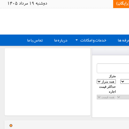
یگان)‏
دوشنبه 19 مرداد 1405
رفه ها
خدمات و امکانات
درباره ما
تماس با ما
+
متراژ
حداکثر قیمت
اجاره