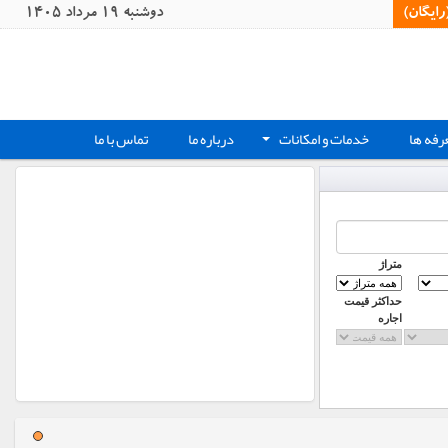
یگان)‏
دوشنبه 19 مرداد 1405
رفه ها
خدمات و امکانات
درباره ما
تماس با ما
+
متراژ
حداکثر قیمت
اجاره