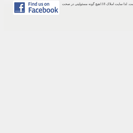
اطلاعات موجود در این وب سایت از طریق کاربران عمومی سایت ثبت شده است. لذا سایت املاک 118هیچ گونه مسئولیتی در صحت