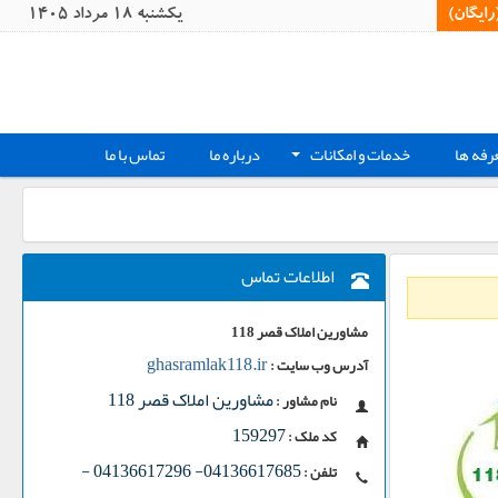
یگان)‏
يکشنبه 18 مرداد 1405
رفه ها
خدمات و امکانات
درباره ما
تماس با ما
+
اطلاعات تماس
مشاورین املاک قصر 118
ghasramlak118.ir
آدرس وب سایت :
مشاورین املاک قصر 118
نام مشاور :
159297
کد ملک :
-
04136617685- 04136617296
تلفن :