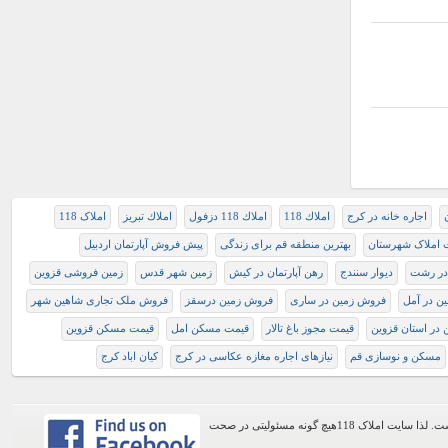
اجاره خانه در کرج
املاك 118
املاك 118 دزفول
املاك تبريز
املاک 118
ت املاک شهرستان
بهترین منطقه قم برای زندگی
پيش فروش آپارتمان اردبيل
 در رشت
دیوار سنندج
رهن آپارتمان در کیش
زمين شهر قدس
زمین فروشی قزوین
ن در آمل
فروش زمین در ساری
فروش زمین درسقز
فروش ملک تجاری شاهین شهر
 در استان قزوین
قیمت مجوز باغ تالار
قیمت مسکن امل
قیمت مسکن قزوین
مسکن و نوسازی قم
نیازهای اجاره مغازه عکاسی در کرج
کیان اباد کرج
اطلاعات موجود در این وب سایت از طریق کاربران عمومی سایت ثبت شده است. لذا سایت املاک 118هیچ گونه مسئولیتی در صحت