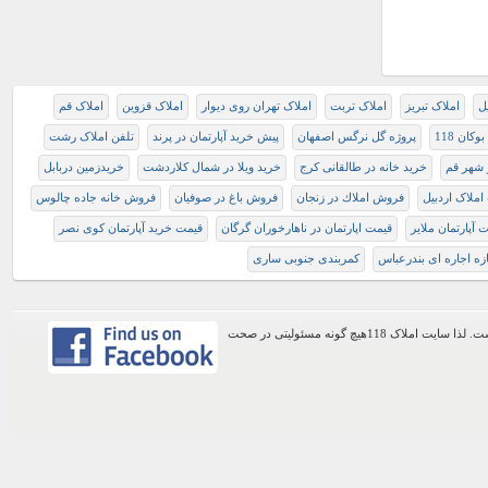
یل
املاک تبریز
املاک تربت
املاک تهران روی دیوار
املاک قزوین
املاک قم
بوکان 118
پروژه گل نرگس اصفهان
پیش خرید آپارتمان در پرند
تلفن املاک رشت
ر شهر قم
خرید خانه در طالقانی کرج
خرید ویلا در شمال کلاردشت
خریدزمین دربابل
املاک اردبیل
فروش املاك در زنجان
فروش باغ در صوفیان
فروش خانه جاده چالوس
 آپارتمان ملایر
قیمت اپارتمان در ناهارخوران گرگان
قیمت خرید آپارتمان کوی نصر
زه اجاره ای بندرعباس
کمربندی جنوبی ساری
اطلاعات موجود در این وب سایت از طریق کاربران عمومی سایت ثبت شده است. لذا سایت املاک 118هیچ گونه مسئولیتی در صحت