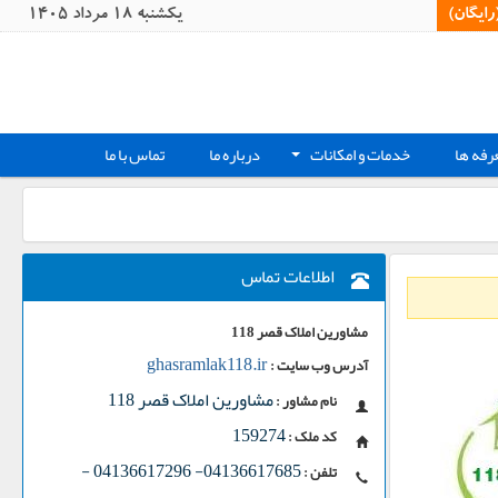
یگان)‏
يکشنبه 18 مرداد 1405
رفه ها
خدمات و امکانات
درباره ما
تماس با ما
+
اطلاعات تماس
مشاورین املاک قصر 118
ghasramlak118.ir
آدرس وب سایت :
مشاورین املاک قصر 118
نام مشاور :
159274
کد ملک :
-
04136617685- 04136617296
تلفن :