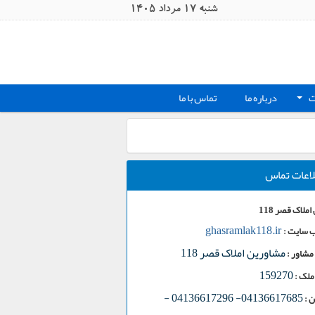
شنبه 17 مرداد 1405
ت
درباره ما
تماس با ما
+
لاعات تماس
ملاک قصر 118
ghasramlak118.ir
 سایت :
مشاورین املاک قصر 118
مشاور :
159270
ملک :
-
04136617685- 04136617296
 :