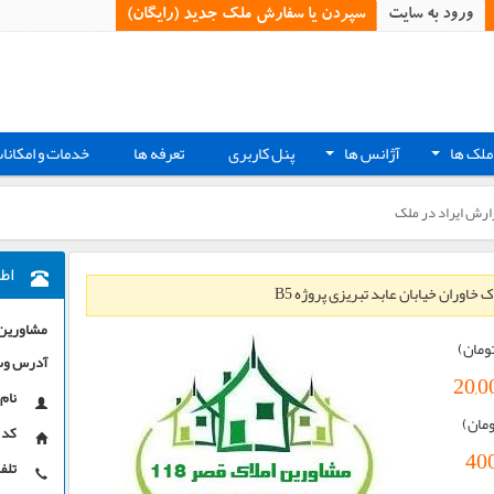
ورود به سایت
سپردن یا سفارش ملک جدید (رایگان)‏
ملک ها
آژانس ها
پنل کاربری
تعرفه ها
خدمات و امکانا
+
+
ارش ایراد در ملک
اط
اوران خیابان عابد تبریزی پروژه B5
مشاورین ا
ومان)
آدرس وب
20,0
نام 
ومان)
کد 
400
تلفن