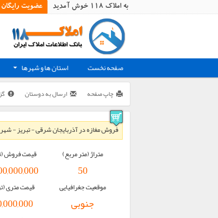
به املاک 118 خوش آمدید
عضویت رایگان
صفحه نخست
استان ها و شهرها
+
چاپ صفحه
ارسال به دوستان
گز
فروش مغازه در آذربایجان شرقی - تبریز - شهرک خ
متراژ (متر مربع)
قیمت فروش (ت
00,000,000
50
موقعیت جغرافیایی
قیمت متری (ت
جنوبی
,000,000