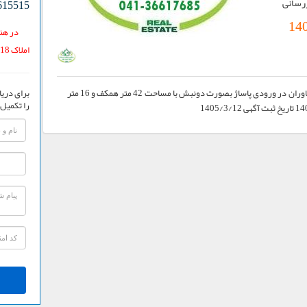
زرسانی
615515
14
در هنگ
املاک 118 یافته اید.
برای دریا
پیش فروش یک باب مغازه در پروژه B5 شهرک خاوران در ورودی پاساژ بصورت دونبش با مساحت 42 متر همکف و 16 متر
را تکمیل 