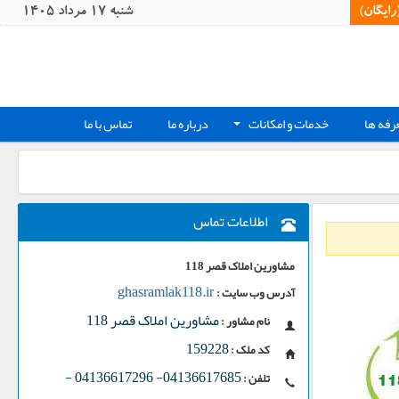
یگان)‏
شنبه 17 مرداد 1405
رفه ها
خدمات و امکانات
درباره ما
تماس با ما
+
اطلاعات تماس
مشاورین املاک قصر 118
ghasramlak118.ir
آدرس وب سایت :
مشاورین املاک قصر 118
نام مشاور :
159228
کد ملک :
-
04136617685- 04136617296
تلفن :