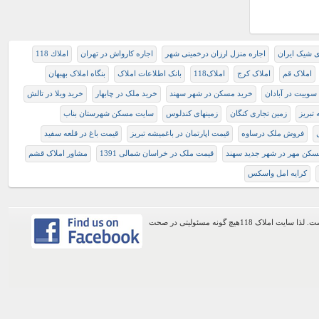
ای شیک ایران
اجاره منزل ارزان درخمینی شهر
اجاره کارواش در تهران
املاك 118
املاک قم
املاک کرج
املاک118
بانک اطلاعات املاک
بنگاه املاک بهبهان
سوییت در آبادان
خرید مسکن در شهر سهند
خرید ملک در چابهار
خرید ویلا در تالش
 تبریز
زمین تجاری کنگان
زمینهای کندلوس
سایت مسکن شهرستان بناب
فروش ملک درساوه
قیمت اپارتمان در باغمیشه تبریز
قیمت باغ در قلعه سفید
کن مهر در شهر جدید سهند
قیمت ملک در خراسان شمالی 1391
مشاور املاک قشم
کرایه امل واسکس
اطلاعات موجود در این وب سایت از طریق کاربران عمومی سایت ثبت شده است. لذا سایت املاک 118هیچ گونه مسئولیتی در صحت