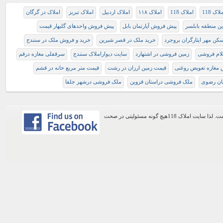
لاک 118
املاک 118
املاک ۱۱۸
املاک اردبیل
املاک تبریز
املاک در گرگان
ین منطقه بابلسر
پیش فروش آپارتمان بابل
پیش فروش واحدهای گلبهار قیمت
کن مهر ایثارگران بروجرد
خرید ملک در قصر شیرین
خرید و فروش ملک در سنندج
یلام فروشی
زمین فروشی در اشتهارد
سایت دیواراملاک سنندج
سرقفلی مغازه درقم
مغازه تعویض روغنی
قیمت زمین ارزان در رشت
قیمت متر مربع خانه در قشم
سان رضوی
ملک فروشی دراستان قزوین
ملک فروشی درشهر جلفا
اطلاعات موجود در این وب سایت از طریق کاربران عمومی سایت ثبت شده است. لذا سایت املاک 118هیچ گونه مسئولیتی در صحت