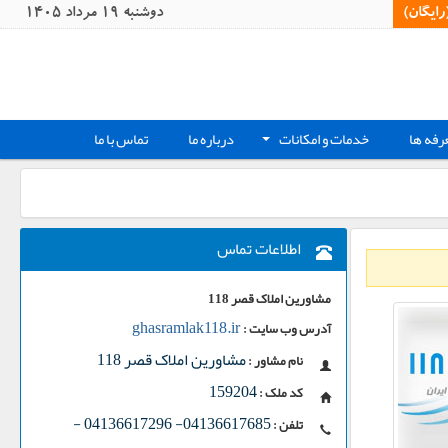
یگان)‏
دوشنبه 19 مرداد 1405
رفه ها
خدمات و امکانات
درباره ما
تماس با ما
+
اطلاعات تماس
مشاورین املاک قصر 118
ghasramlak118.ir
آدرس وب سایت :
مشاورین املاک قصر 118
نام مشاور :
159204
کد ملک :
-
04136617685- 04136617296
تلفن :