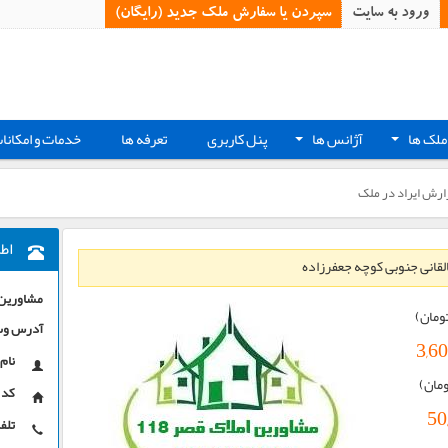
ورود به سایت
سپردن یا سفارش ملک جدید (رایگان)‏
ملک ها
آژانس ها
پنل کاربری
تعرفه ها
خدمات و امکانا
+
+
ارش ایراد در ملک
اط
لقانی جنوبی کوچه جعفرزاده
مشاورین ا
ومان)
آدرس وب
3,6
نام 
ومان)
کد 
50
تلفن