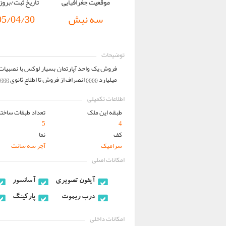
موقعیت جغرافیایی
تاریخ ثبت/برو
سه نبش
05/04/30
توضیحات
میلیارد {{{{{{{{ انصراف از فروش تا اطلاع ثانوی }}}}}}}} 04/11/7
اطلاعات تکمیلی
طبقه این ملک
تعداد طبقات ساختم
5
4
کف
نما
سرامیک
آجر سه سانت
امکانات اصلی
آيفون تصويري
آسانسور
درب ريموت
پارکینگ
امکانات داخلی