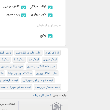
توالت فرنگی
کاغذ دیواری
کمد دیواری
پرده حریر
سرمایش و گرمایش
پكيج
118 کردکوی
اجاره خانه در کلاردشت
ازانس املا
املاک قزوین
املاک قم
املاک118
املاک118
خرید خانه کلنگی در ساری
خرید ویلا در سرعین
سایت املاک بروجن
سنگ کف ودیوار حیاط
عکس
قيمت خونه در كيان مهر كرج
قیمت اپارتمان در
قیمت مسکن در رشت
قیمت مسکن شهرک جدیدسه
تبلیغات متنی :
کفش کار مردانه