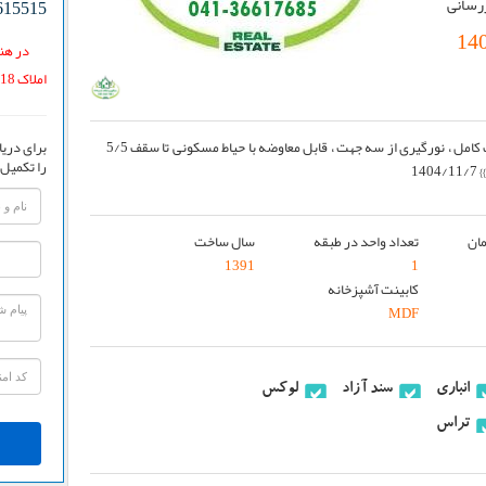
زرسانی
615515
14
در هنگ
املاک 118 یافته اید.
برای دریا
فروش یک واحد آپارتمان بسیار لوکس با نصبیات کامل ، نورگیری از سه جهت ، قابل معاوضه با حیاط مسکونی تا سقف 5/5
را تکمیل 
14
ان
تعداد واحد در طبقه
سال ساخت
1391
1
کابینت آشپزخانه
MDF
انباری
سند آزاد
لوکس
تراس