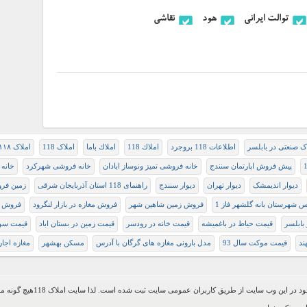
توالت ایرانی
هود
نقاشی
ک صنعتی در بابلسر
اطلاعات 118 بروجرد
املاك 118
املاك باما
املاک 118
املاک ۱۱۸
پیش فروش اپارتمان سنندج
خانه فروشی تمیز ونوساز ابادان
خانه فروشی شهرکرد
خانه 
دیوار اندیمشک
دیوار تهران
دیوار سنندج
راهنمای 118 استان آذربایجان شرقی
زمین فرو
 شهرستان بانه گلشهر فاز 1
فروش زمین شاهین شهر
فروش مغازه در بازار لنگرود
فروش وی
 بابلسر
قیمت حیاط در باغمیشه
قیمت خانه در رودسر
قیمت زمین در بستان اباد
قیمت سول
ند
قیمت موکت سال 93
مدل بارونی مغازه های گرگان با آدرس
مسکن بهشهر
مغازه اجار
اطلاعات موجود در این وب سایت از طریق کاربرا