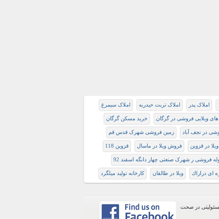
املاک پدر
املاک تربت حيدريه
املاک سیمرغ
های ویلایی فروشی در گرگان
خريد مسكن گرگان
شی در نجف آباد
زمین فروشی شهرک قدس قم
لا در قزوین
فروش ویلا در ماسال
قزوین 118
ه فروشی ر شهرک صنعتی چهار دانگه اسفند 92
ه ای دراراك
ویلا در طالقان
کارخانه تولید میلگرد
ن عمومی سایت ثبت شده است. لذا سایت املاک 118هیچ گونه مسئولیتی در صحت