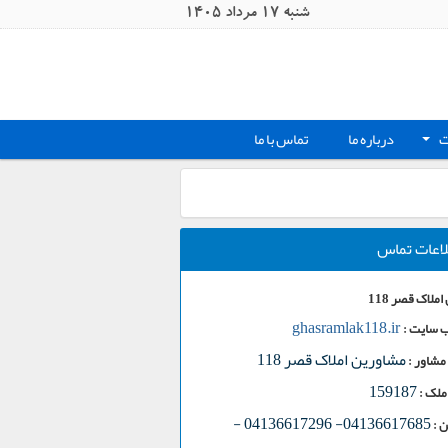
شنبه 17 مرداد 1405
ت
درباره ما
تماس با ما
+
لاعات تماس
ملاک قصر 118
ghasramlak118.ir
 سایت :
مشاورین املاک قصر 118
مشاور :
159187
ملک :
-
04136617685- 04136617296
 :