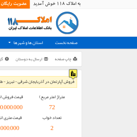
به املاک 118 خوش آمدید
عضویت رایگان
صفحه نخست
استان ها و شهرها
+
چاپ صفحه
ارسال به دوستان
گز
فروش آپارتمان در آذربایجان شرقی - تبریز - طا
متراژ (متر مربع)
قیمت فروش (ت
00,000,000
72
تعداد خواب
قیمت متری (ت
,000,000
2