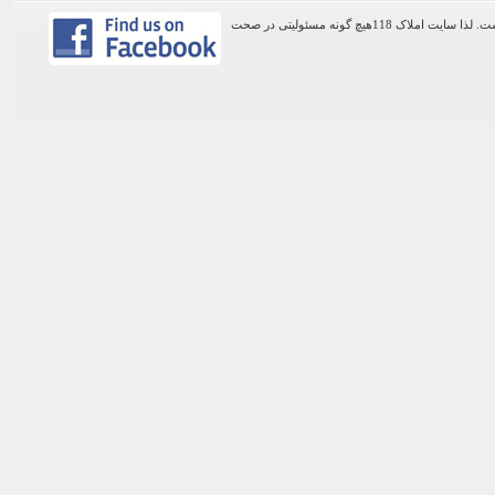
اطلاعات موجود در این وب سایت از طریق کاربران عمومی سایت ثبت شده است. لذا سایت املاک 118هیچ گونه مسئولیتی در صحت