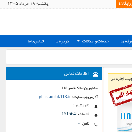
یگان)‏
يکشنبه 18 مرداد 1405
رفه ها
خدمات و امکانات
درباره ما
تماس با ما
+
اطلاعات تماس
دید هشتگرد - خواهان 3.6 هکتار گلخانه جهت اجاره در
مشاورین املاک قصر 118
ghasramlak118.ir
آدرس وب سایت :
نام مشاور :
151564
کد ملک :
-
تلفن :