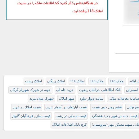
در هنگام تماس ذکر کنید که اطلاعات ملک را در سایت
املاک 118 یافته اید.
 ايلام
املاک 118
املاک 118
املاک ۱۱۸
املاک رایگان
املاک رشت
 اسفراین
بانک اطلاعاتی خراسان رضوی
خرید چاه آب
خونه در شهرک شهریار گرگان
سامانه معاملات ملکی
سایت دیوار ساوه
شهر املاک
شهرک میلاد مرند
خ بهایی
قشم رهن خون قیمت
قيمت آپارتمان در آسمان تبريز
قيمت املاك در تبريز
قیمت خانه در شهر جدید هشتگرد
قیمت مسکن در رشت
قیمت منازل فرهنگیان گلبهار
انی سهند مسکن مهر (سروستان)
کرج بانک اطلاعات املاک