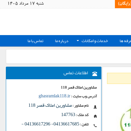
یگان)‏
شنبه 17 مرداد 1405
رفه ها
خدمات و امکانات
درباره ما
تماس با ما
+
اطلاعات تماس
مشاورین املاک قصر 118
ghasramlak118.ir
آدرس وب سایت :
مشاورین املاک قصر 118
نام مشاور :
147763
کد ملک :
-
04136617685- 04136617296
تلفن :