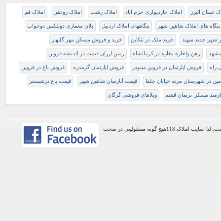
ک استان البرز
املاک چاردیواری خرم اباد
املاک رشت
املاک رودهن
املاک قم
بنگاه های املاک شاهین شهر
بنگاههای املاک اردبیل
پلان معماری دوبلکس دوخواب
در شهر جدید سهند
خرید ملک در تنکابن
خرید و فروش مسکن مهر گلبهار
 مشهد
رهن واجاره مغازه در کرمانشاه
زمین ارزان قیمت در اندیشه قزوین
فروش اپارتمان در قزوین مینودر
فروش اپارتمان گرمدره
فروش باغ در قزوین
ين در شهرستان مرند خيابان جلفا
قیمت آپارتمان شاهین شهر
قیمت باغ درشبستر
ازمند مسکن نریمان قشم
ویلاهای فروشی گرگان
اطلاعات موجود در این وب سایت از طریق کاربران عمومی سایت ثبت شده است. لذا سایت املاک 118هیچ گونه مسئولیتی در صحت